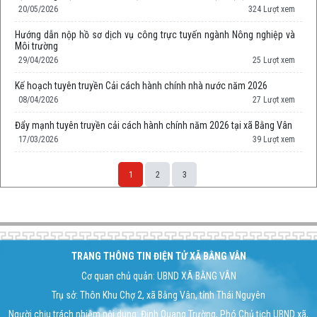
20/05/2026
324 Lượt xem
Hướng dẫn nộp hồ sơ dịch vụ công trực tuyến ngành Nông nghiệp và
Môi trường
29/04/2026
25 Lượt xem
Kế hoạch tuyên truyền Cải cách hành chính nhà nước năm 2026
08/04/2026
27 Lượt xem
Đẩy mạnh tuyên truyền cải cách hành chính năm 2026 tại xã Bằng Vân
17/03/2026
39 Lượt xem
1
2
3
Space;
TRANG THÔNG TIN ĐIỆN TỬ XÃ BẰNG VÂN
Cơ quan chủ quản: UBND XÃ BẰNG VÂN
Trụ sở: Thôn Khu Chợ 2, xã Bằng Vân, tỉnh Thái Nguyên
Người chịu trách nhiệm nội dung: Đinh Quang Trường, Phó Chủ tịch UBND xã,