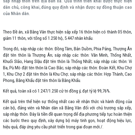
sáp nhập thôn trên địa bàn xã. Quá trình triển khai được thực hiện
dân chủ, công khai, đúng quy định và nhận được sự đồng thuận cao
của Nhân dân.
Theo Đề án, xã Bằng Vân thực hiện sắp xếp 16 thôn hiện có thành 05 thôn,
giảm 11 thôn, với tổng số 1.250 hộ, 5.447 nhân khẩu.
Trong đó, sáp nhập các thôn: Đồng Tâm, Bản Duồm, Phia Pảng, Thượng Ân
đặt tên thôn là Thượng Ân; sáp nhập các thôn: Văn Minh, Thống Nhất,
Khuổi Slảo, Hang Slậu đặt tên thôn là Thống Nhất; sáp nhập các thôn: Vi
Ba, Pù Mò đặt tên thôn là Cao Bắc; sáp nhập các thôn: Đoàn Kết, Khu Chợ
1, Khu Chợ 2 đặt tên thôn là Khu Chợ; sáp nhập các thôn: Hợp Thành, Cao
Phong, Bằng Khẩu đặt tên thôn là Bằng Khẩu.
Kết quả, toàn xã có 1.247/1.250 cử tri đồng ý, đạt tỷ lệ 99,76%.
Kết quả trên thể hiện sự thống nhất cao về nhận thức và hành động của
cán bộ, đảng viên và Nhân dân xã Bằng Vân đối với chủ trương sắp xếp,
sáp nhập thôn. Đây là tiền đề quan trọng để địa phương tiếp tục hoàn thiện
các bước theo quy định, xây dựng bộ máy tinh gọn, hoạt động hiệu lực,
hiệu quả, đáp ứng yêu cầu phát triển trong giai đoạn mới./.