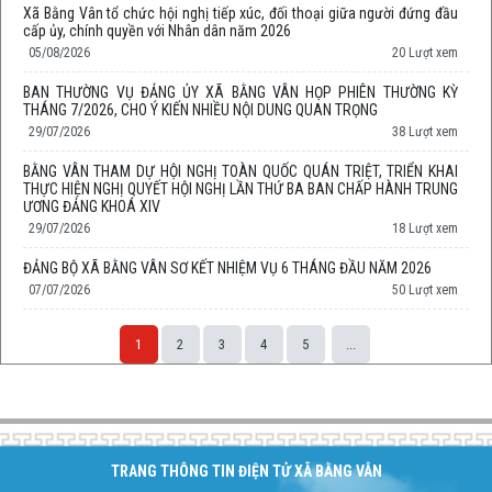
Xã Bằng Vân tổ chức hội nghị tiếp xúc, đối thoại giữa người đứng đầu
cấp ủy, chính quyền với Nhân dân năm 2026
05/08/2026
20 Lượt xem
BAN THƯỜNG VỤ ĐẢNG ỦY XÃ BẰNG VÂN HỌP PHIÊN THƯỜNG KỲ
THÁNG 7/2026, CHO Ý KIẾN NHIỀU NỘI DUNG QUAN TRỌNG
29/07/2026
38 Lượt xem
BẰNG VÂN THAM DỰ HỘI NGHỊ TOÀN QUỐC QUÁN TRIỆT, TRIỂN KHAI
THỰC HIỆN NGHỊ QUYẾT HỘI NGHỊ LẦN THỨ BA BAN CHẤP HÀNH TRUNG
ƯƠNG ĐẢNG KHOÁ XIV
29/07/2026
18 Lượt xem
ĐẢNG BỘ XÃ BẰNG VÂN SƠ KẾT NHIỆM VỤ 6 THÁNG ĐẦU NĂM 2026
07/07/2026
50 Lượt xem
1
2
3
4
5
...
Space;
TRANG THÔNG TIN ĐIỆN TỬ XÃ BẰNG VÂN