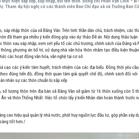
 thực hiện sắp xếp, sáp nhập, đổi tên thôn. Đồng chí Phan Văn Chín – Bí 
nghị. Tham dự hội nghị có các thành viên Ban Chỉ đạo xã và Trưởng Ban C
p, sáp nhập thôn của xã Bằng Vân. Trên tinh thần dân chủ, trách nhiệm, các t
hôn đã tham gia nhiều ý kiến đóng góp vào dự thảo Đề án. Nội dung thảo luận
các thôn sau sáp nhập; xem xét yếu tố các chủ trương, chính sách của Đảng và
giao thông; phương án bố trí, sử dụng nhà văn hóa thôn nhằm tạo điều kiện thuận
hức các hoạt động văn hóa, văn nghệ tại cơ sở.
iá cao các ý kiến tâm huyết, trách nhiệm của các đại biểu. Đồng thời yêu cầ
eo đúng tiến độ; đồng thời quan tâm giải quyết chế độ, chính sách đối với 
án nhân sự các thôn chuẩn bị sắp xếp
p, số lượng thôn trên địa bàn xã Bằng Vân sẽ giảm từ 16 thôn xuống còn 5 th
 Ân và thôn Thống Nhất. Việc tổ chức lấy ý kiến Nhân dân hoàn thành trước n
âng cao hiệu quả quản lý nhà nước, phát huy nguồn lực đầu tư, góp phần xây 
càng tốt hơn./.