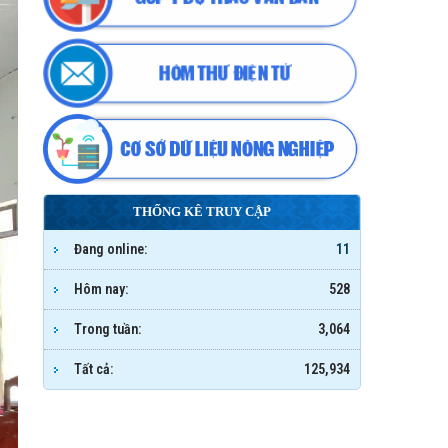
THỐNG KÊ TRUY CẬP
Đang online:
11
Hôm nay:
528
Trong tuần:
3,064
Tất cả:
125,934