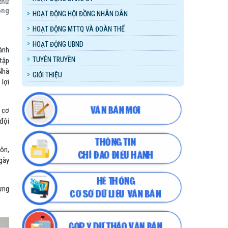
thư
ông
HOẠT ĐỘNG HỘI ĐỒNG NHÂN DÂN
HOẠT ĐỘNG MTTQ VÀ ĐOÀN THỂ
HOẠT ĐỘNG UBND
hành
TUYÊN TRUYỀN
 tập
 Nhà
GIỚI THIỆU
 lợi
u cơ
đội
ôn,
gày
dựng