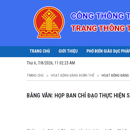
TRANG CHỦ
GIỚI THIỆU
PHỔ BIẾN GIÁO DỤC PHÁ
Thứ 6, 7/8/2026, 11:02:24 AM
TRANG CHỦ
HOẠT ĐỘNG ĐẢNG ĐOÀN THỂ
HOẠT ĐỘNG ĐẢNG 
BẰNG VÂN: HỌP BAN CHỈ ĐẠO THỰC HIỆN S