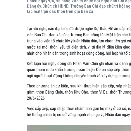
Chiều ngày 9/6, xã Bằng Vân tổ chức hội nghị Ban Chỉ đạo
Đảng ủy, Chủ tịch HĐND, Trưởng Ban Chỉ đạo chủ trì hội 
tác mặt trận các thôn trên địa bàn xã.
Tại hội nghị, các đại biểu đã được nghe Dự thảo Đề án sắp xế
viên Ban Chỉ đạo xã cùng Trưởng Ban công tác Mặt trận các t
trung vào việc tổ chức lấy ý kiến Nhân dân; lựa chọn tên gọi 
nước tại mỗi thôn, yếu tố diện tích, vị trí địa lý, điều kiện 
nhất cho Nhân dân trong sinh hoạt cộng đồng, hội họp và tổ c
Kết luận hội nghị, đồng chí Phan Văn Chín ghi nhận và đánh g
quan tham mưu khẩn trương hoàn thiện Đề án sắp xếp thôn th
ngũ người hoạt động không chuyên trách và xây dựng phương 
Theo phương án dự kiến, sau khi thực hiện sắp xếp, sáp nhậ
gồm: thôn Bằng Khẩu, thôn Khu Chợ, thôn Vi Ba, thôn Thượng
20/6/2026.
Việc sắp xếp, sáp nhập thôn nhằm tinh gọn bộ máy ở cơ sở, n
hệ thống chính trị cơ sở vững mạnh và phục vụ Nhân dân ngày 