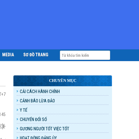
MEDIA
SƠ ĐỒ TRANG
CHUYÊN MỤC
CẢI CÁCH HÀNH CHÍNH
T+7
CẢNH BÁO LỪA ĐẢO
Y TẾ
145
CHUYỂN ĐỔI SỐ
GƯƠNG NGƯỜI TỐT VIỆC TỐT
HOẠT ĐỘNG ĐẢNG ỦY