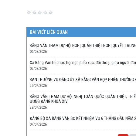
BÀI VIẾT LIÊN QUAN
BẰNG VÂN THAM DỰ HỘI NGHỊ QUÁN TRIỆT NGHỊ QUYẾT TRUNG
06/08/2026
Xã Bằng Vân tổ chức hội nghị tiếp xúc, đối thoại giữa người 
05/08/2026
BAN THƯỜNG VỤ ĐẢNG ỦY XÃ BẰNG VÂN HỌP PHIÊN THƯỜNG KỲ
29/07/2026
BẰNG VÂN THAM DỰ HỘI NGHỊ TOÀN QUỐC QUÁN TRIỆT, TRIỂ
ƯƠNG ĐẢNG KHOÁ XIV
29/07/2026
ĐẢNG BỘ XÃ BẰNG VÂN SƠ KẾT NHIỆM VỤ 6 THÁNG ĐẦU NĂM 
07/07/2026