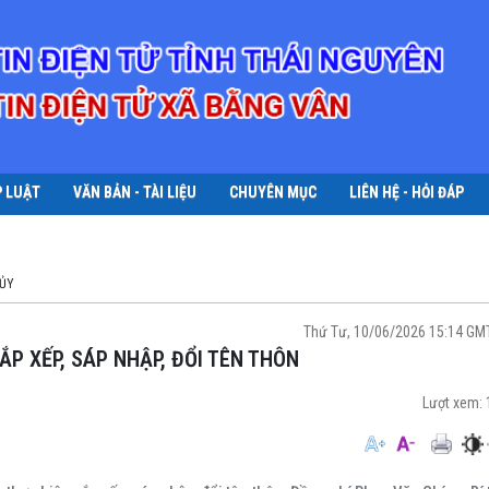
P LUẬT
VĂN BẢN - TÀI LIỆU
CHUYÊN MỤC
LIÊN HỆ - HỎI ĐÁP
ỦY
Thứ Tư, 10/06/2026 15:14 GM
ẮP XẾP, SÁP NHẬP, ĐỔI TÊN THÔN
Lượt xem: