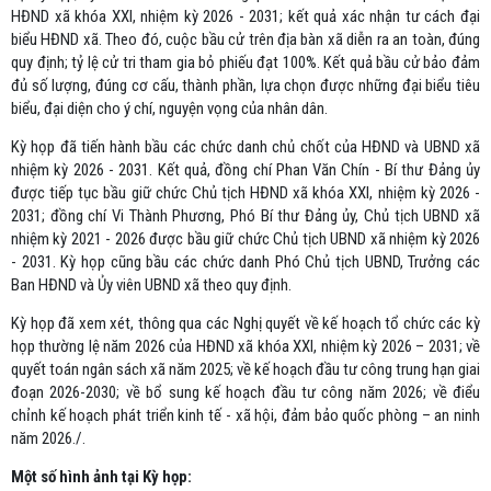
HĐND xã khóa XXI, nhiệm kỳ 2026 - 2031; kết quả xác nhận tư cách đại
biểu HĐND xã. Theo đó, cuộc bầu cử trên địa bàn xã diễn ra an toàn, đúng
quy định; tỷ lệ cử tri tham gia bỏ phiếu đạt 100%. Kết quả bầu cử bảo đảm
đủ số lượng, đúng cơ cấu, thành phần, lựa chọn được những đại biểu tiêu
biểu, đại diện cho ý chí, nguyện vọng của nhân dân.
Kỳ họp đã tiến hành bầu các chức danh chủ chốt của HĐND và UBND xã
nhiệm kỳ 2026 - 2031. Kết quả, đồng chí Phan Văn Chín - Bí thư Đảng ủy
được tiếp tục bầu giữ chức Chủ tịch HĐND xã khóa XXI, nhiệm kỳ 2026 -
2031; đồng chí Vi Thành Phương, Phó Bí thư Đảng ủy, Chủ tịch UBND xã
nhiệm kỳ 2021 - 2026 được bầu giữ chức Chủ tịch UBND xã nhiệm kỳ 2026
- 2031. Kỳ họp cũng bầu các chức danh Phó Chủ tịch UBND, Trưởng các
Ban HĐND và Ủy viên UBND xã theo quy định.
Kỳ họp đã xem xét, thông qua các Nghị quyết về kế hoạch tổ chức các kỳ
họp thường lệ năm 2026 của HĐND xã khóa XXI, nhiệm kỳ 2026 – 2031; về
quyết toán ngân sách xã năm 2025; về kế hoạch đầu tư công trung hạn giai
đoạn 2026-2030; về bổ sung kế hoạch đầu tư công năm 2026; về điểu
chỉnh kế hoạch phát triển kinh tế - xã hội, đảm bảo quốc phòng – an ninh
năm 2026./.
Một số hình ảnh tại Kỳ họp: