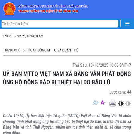
Thứ 2, 10/8/2026, 02:44:51 AM
TRANG CHỦ
HOẠT ĐỘNG MTTQ VÀ ĐOÀN THỂ
Thứ Sáu, 10/10/2025 16:08 GMT+7
UỶ BAN MTTQ VIỆT NAM XÃ BẰNG VÂN PHÁT ĐỘNG
ỦNG HỘ ĐỒNG BÀO BỊ THIỆT HẠI DO BÃO LŨ
Lượt xem:
44
Chiều 10/10, Ủy ban Mặt trận Tổ quốc (MTTQ) Việt Nam xã Bằng Vân tổ chức
chương trình phát động ủng hộ đồng bào bị thiệt hại do bão, lũ trên địa bàn xã
Bằng Vân và tỉnh Thái Nguyên, nhằm lan tỏa tinh thần nhân ái, sẻ chia trong
cộng đồng.