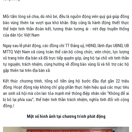
Mỗi tấm lòng sẻ chia, dù nhỏ bé, đều là nguồn động viên quý giá giúp đồng
bào vùng thiên tai vượt qua khó khăn. Đây cũng là hành động thiết thực
thể hiện tinh thần đoàn kết, tương thân tương ái - nét đẹp truyền thống
của dân tộc Việt Nam
Ngay sau lễ phát động, các đồng chí TT Đảng uỷ, HĐND, lãnh đạo UBND, UB
MTTQ Việt Nam xã cùng toàn thể cán bộ công chức, viên chức, lực lượng
vũ trang trên địa bàn xã đã trực tiếp quyên góp, ủng hộ tại chỗ với tinh thần
tự nguyện, trách nhiệm, cùng hướng về đồng bào vùng lũ và hỗ trợ các hộ
gặp thiên tai trên địa bàn xã.
Kết thúc chương trình, tổng số tiền ủng hộ bước đầu đạt gần 22 triệu
đồng. Hoạt động này không chỉ góp phần thực hiện hiệu quả các mục tiêu
an sinh xã hội mà còn lan tỏa mạnh mẽ thông điệp nhân văn “Không để ai
bị bỏ lại phía sau”, thể hiện tinh thần trách nhiệm, nghĩa tình đối với cộng
đồng./.
Một số hình ảnh tại chương trình phát động