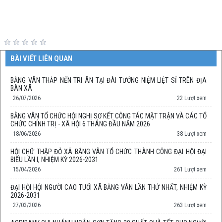
BÀI VIẾT LIÊN QUAN
BẰNG VÂN THẮP NẾN TRI ÂN TẠI ĐÀI TƯỞNG NIỆM LIỆT SĨ TRÊN ĐỊA
BÀN XÃ
26/07/2026
22 Lượt xem
BẰNG VÂN TỔ CHỨC HỘI NGHỊ SƠ KẾT CÔNG TÁC MẶT TRẬN VÀ CÁC TỔ
CHỨC CHÍNH TRỊ - XÃ HỘI 6 THÁNG ĐẦU NĂM 2026
18/06/2026
38 Lượt xem
HỘI CHỮ THẬP ĐỎ XÃ BẰNG VÂN TỔ CHỨC THÀNH CÔNG ĐẠI HỘI ĐẠI
BIỂU LẦN I, NHIỆM KỲ 2026-2031
15/04/2026
261 Lượt xem
ĐẠI HỘI HỘI NGƯỜI CAO TUỔI XÃ BẰNG VÂN LẦN THỨ NHẤT, NHIỆM KỲ
2026-2031
27/03/2026
263 Lượt xem