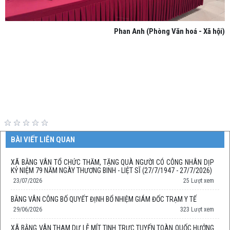
Phan Anh (Phòng Văn hoá - Xã hội)
BÀI VIẾT LIÊN QUAN
XÃ BẰNG VÂN TỔ CHỨC THĂM, TẶNG QUÀ NGƯỜI CÓ CÔNG NHÂN DỊP
KỶ NIỆM 79 NĂM NGÀY THƯƠNG BINH - LIỆT SĨ (27/7/1947 - 27/7/2026)
23/07/2026
25 Lượt xem
BẰNG VÂN CÔNG BỐ QUYẾT ĐỊNH BỔ NHIỆM GIÁM ĐỐC TRẠM Y TẾ
29/06/2026
323 Lượt xem
XÃ BẰNG VÂN THAM DỰ LỄ MÍT TINH TRỰC TUYẾN TOÀN QUỐC HƯỞNG