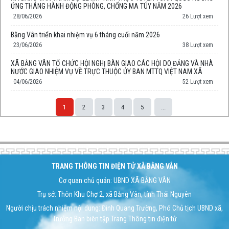
ỨNG THÁNG HÀNH ĐỘNG PHÒNG, CHỐNG MA TÚY NĂM 2026
28/06/2026
26 Lượt xem
Bằng Vân triển khai nhiệm vụ 6 tháng cuối năm 2026
23/06/2026
38 Lượt xem
XÃ BẰNG VÂN TỔ CHỨC HỘI NGHỊ BÀN GIAO CÁC HỘI DO ĐẢNG VÀ NHÀ
NƯỚC GIAO NHIỆM VỤ VỀ TRỰC THUỘC ỦY BAN MTTQ VIỆT NAM XÃ
04/06/2026
52 Lượt xem
1
2
3
4
5
...
Space;
TRANG THÔNG TIN ĐIỆN TỬ XÃ BẰNG VÂN
Cơ quan chủ quản: UBND XÃ BẰNG VÂN
Trụ sở: Thôn Khu Chợ 2, xã Bằng Vân, tỉnh Thái Nguyên
Người chịu trách nhiệm nội dung: Đinh Quang Trường, Phó Chủ tịch UBND xã,
Trưởng Ban biên tập Trang Thông tin điện tử