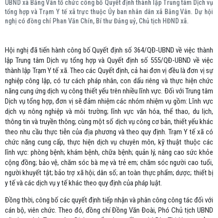
UBND xã Bằng Vân tổ chức công bố Quyết định thành lập Trung tâm Dịch vụ
tổng hợp và Trạm Y tế xã trực thuộc Ủy ban nhân dân xã Bằng Vân. Dự hội
nghị có đồng chí Phan Văn Chín, Bí thư Đảng uỷ, Chủ tịch HĐND xã.
Hội nghị đã tiến hành công bố Quyết định số 364/QĐ-UBND về việc thành
lập Trung tâm Dịch vụ tổng hợp và Quyết định số 555/QĐ-UBND về việc
thành lập Trạm Y tế xã. Theo các Quyết định, cả hai đơn vị đều là đơn vị sự
nghiệp công lập, có tư cách pháp nhân, con dấu riêng và thực hiện chức
năng cung ứng dịch vụ công thiết yếu trên nhiều lĩnh vực. Đối với Trung tâm
Dịch vụ tổng hợp, đơn vị sẽ đảm nhiệm các nhóm nhiệm vụ gồm: Lĩnh vực
dịch vụ nông nghiệp và môi trường; lĩnh vực văn hóa, thể thao, du lịch,
thông tin và truyền thông; cùng một số dịch vụ công cơ bản, thiết yếu khác
theo nhu cầu thực tiễn của địa phương và theo quy định. Trạm Y tế xã có
chức năng cung cấp, thực hiện dịch vụ chuyên môn, kỹ thuật thuộc các
lĩnh vực: phòng bệnh; khám bệnh, chữa bệnh; quản lý, nâng cao sức khỏe
cộng đồng; bảo vệ, chăm sóc bà mẹ và trẻ em; chăm sóc người cao tuổi,
người khuyết tật; bảo trợ xã hội; dân số; an toàn thực phẩm; dược; thiết bị
y tế và các dịch vụ y tế khác theo quy định của pháp luật.
Đồng thời, công bố các quyết định tiếp nhận và phân công công tác đối với
cán bộ, viên chức. Theo đó, đồng chí Đồng Văn Đoài, Phó Chủ tịch UBND