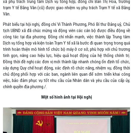
xã phụ trách Trung tâm Dịch vụ tổng hợp; đồng chí Bàn Thị Hoa, trưởng
trạm Y tế Bằng Vân (cũ) được giao nhiệm vụ phụ trách Trạm Y tế xã Bằng
Vân.
Phát biểu tại hội nghị, đồng chí Vi Thành Phương, Phó Bí thư Đảng uỷ, Chủ
tịch UBND xã đã chúc mừng và động viên các cán bộ được điều động về
công tác tại địa phương. Đồng chí nhấn mạnh, việc thành lập Trung tâm
Dịch vụ tổng hợp và kiện toàn Trạm Y tế xã là bước đi quan trọng trong quá
trình hoàn thiện mô hình tổ chức bộ máy ở cơ sở, phù hợp với chủ trương
tinh gọn, nâng cao hiệu lực, hiệu quả hoạt động của hệ thống chính trị.
Đồng thời đề nghị các đơn vị mới thành lập nhanh chóng ổn định tổ chức,
xây dựng Quy chế hoạt động, xác định rõ chức năng, nhiệm vụ; đồng thời
chủ động phối hợp với các ban, ngành liên quan để sớm triển khai công
việc, bảo đảm phục vụ tốt nhu cầu của Nhân dân và yêu cầu của cấp ủy,
chính quyền địa phương./.
Một số hình ảnh tại Hội nghị