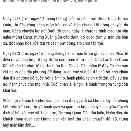
bội thu, mọi nhà sức khỏe, no đủ, yên vui, hạnh phúc
Ngày 02/3 (Tức ngày 14 tháng Giêng) diễn ra các hoạt động trang trí trại
xuân, thi đấu vòng bảng môn kéo co và trận chung kết bóng chuyền da
nam, bóng chuyền hơi nữ. Buổi tối cùng ngày là chương trình giao lưu văn
nghệ mừng Đảng, mừng Xuân giữa các thôn, cơ quan đơn vị trên địa bàn
xã, đốt pháo hoa, lửa trại và các hoạt động, trò chơi tập thể.
Ngày 03/3 (Tức ngày 15 tháng Giêng), khai mạc lễ hội gồm 2 phần: Phần lễ
diễn ra với các hoạt động: Rước các mâm lễ từ miếu Cốc Lải, thôn Đoàn
Kết về sân tổ chức lễ hội tại thôn Khu Chợ 2. Các mâm lễ đầy đủ các sản
vật ngon của địa phương để dâng tạ ơn các vị thần đã phù hộ cho Nhân
dân địa phương có cuộc sống ấm no, hạnh phúc, tạ ơn trời đất, cầu sự ấm
no, hạnh phúc cho mọi nhà. Cuối phần lễ là nghi lễ đánh trống và tung còn
khai hội.
Phần hội với các trò chơi dân gian như đẩy gậy, đi cà khoeo, lày cỏ, chung
kết môn kéo co, thi giã bánh giày và giao lưu bóng chuyền da giữa đội vô
địch lễ hội với các xã: Hiệp Lực, Thượng Quan. Các đại biểu, Nhân dân, du
khách tham quan các không gian văn hoá thư pháp, chuyển đổi số, trưng
bày triển lãm ảnh,…