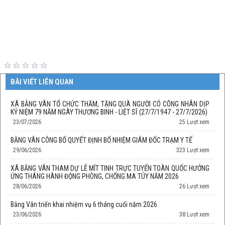
BÀI VIẾT LIÊN QUAN
XÃ BẰNG VÂN TỔ CHỨC THĂM, TẶNG QUÀ NGƯỜI CÓ CÔNG NHÂN DỊP
KỶ NIỆM 79 NĂM NGÀY THƯƠNG BINH - LIỆT SĨ (27/7/1947 - 27/7/2026)
23/07/2026
25 Lượt xem
BẰNG VÂN CÔNG BỐ QUYẾT ĐỊNH BỔ NHIỆM GIÁM ĐỐC TRẠM Y TẾ
29/06/2026
323 Lượt xem
XÃ BẰNG VÂN THAM DỰ LỄ MÍT TINH TRỰC TUYẾN TOÀN QUỐC HƯỞNG
ỨNG THÁNG HÀNH ĐỘNG PHÒNG, CHỐNG MA TÚY NĂM 2026
28/06/2026
26 Lượt xem
Bằng Vân triển khai nhiệm vụ 6 tháng cuối năm 2026
23/06/2026
38 Lượt xem