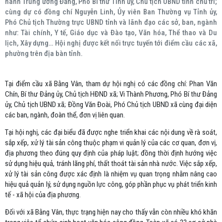
hành Trung ương Đảng, Phó Bí thư Tỉnh ủy, Chủ tịch UBND tỉnh chủ trì;
cùng dự có đồng chí Nguyễn Linh, Ủy viên Ban Thường vụ Tỉnh ủy,
Phó Chủ tịch Thường trực UBND tỉnh và lãnh đạo các sở, ban, ngành
như: Tài chính, Y tế, Giáo dục và Đào tạo, Văn hóa, Thể thao và Du
lịch, Xây dựng… Hội nghị được kết nối trực tuyến tới điểm cầu các xã,
phường trên địa bàn tỉnh.
Tại điểm cầu xã Bằng Vân, tham dự hội nghị có các đồng chí: Phan Văn
Chín, Bí thư Đảng ủy, Chủ tịch HĐND xã; Vi Thành Phương, Phó Bí thư Đảng
ủy, Chủ tịch UBND xã; Đồng Văn Đoài, Phó Chủ tịch UBND xã cùng đại diện
các ban, ngành, đoàn thể, đơn vị liên quan.
Tại hội nghị, các đại biểu đã được nghe triển khai các nội dung về rà soát,
sắp xếp, xử lý tài sản công thuộc phạm vi quản lý của các cơ quan, đơn vị,
địa phương theo đúng quy định của pháp luật; đồng thời định hướng việc
sử dụng hiệu quả, tránh lãng phí, thất thoát tài sản nhà nước. Việc sắp xếp,
xử lý tài sản công được xác định là nhiệm vụ quan trọng nhằm nâng cao
hiệu quả quản lý, sử dụng nguồn lực công, góp phần phục vụ phát triển kinh
tế - xã hội của địa phương.
Đối với xã Bằng Vân, thực trạng hiện nay cho thấy vẫn còn nhiều khó khăn