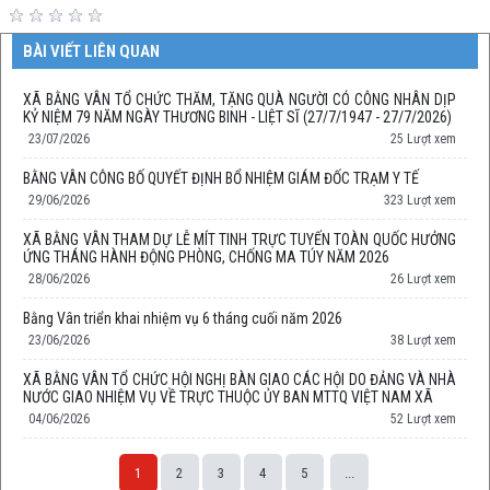
BÀI VIẾT LIÊN QUAN
XÃ BẰNG VÂN TỔ CHỨC THĂM, TẶNG QUÀ NGƯỜI CÓ CÔNG NHÂN DỊP
KỶ NIỆM 79 NĂM NGÀY THƯƠNG BINH - LIỆT SĨ (27/7/1947 - 27/7/2026)
23/07/2026
25 Lượt xem
BẰNG VÂN CÔNG BỐ QUYẾT ĐỊNH BỔ NHIỆM GIÁM ĐỐC TRẠM Y TẾ
29/06/2026
323 Lượt xem
XÃ BẰNG VÂN THAM DỰ LỄ MÍT TINH TRỰC TUYẾN TOÀN QUỐC HƯỞNG
ỨNG THÁNG HÀNH ĐỘNG PHÒNG, CHỐNG MA TÚY NĂM 2026
28/06/2026
26 Lượt xem
Bằng Vân triển khai nhiệm vụ 6 tháng cuối năm 2026
23/06/2026
38 Lượt xem
XÃ BẰNG VÂN TỔ CHỨC HỘI NGHỊ BÀN GIAO CÁC HỘI DO ĐẢNG VÀ NHÀ
NƯỚC GIAO NHIỆM VỤ VỀ TRỰC THUỘC ỦY BAN MTTQ VIỆT NAM XÃ
04/06/2026
52 Lượt xem
1
2
3
4
5
...