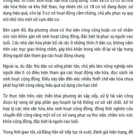
trong việc tổ chức sinh hoạt văn hóa cộng đồng. Toàn xã có 23 cơ sở nhà
văn hóa thôn và khu thể thao, tuy nhiên chỉ có 18 cơ sở đang được sử
dụng hiệu quả, còn lại 5 cơ sở hoạt động cầm chừng, chủ yếu phục vụ quy
mô nhỏ cho một số cụm dân cư.
Bên cạnh đó, địa phương chưa có thư viện công cộng hoặc cơ sở chăm
sóc sức khỏe gắn với sinh hoạt cộng đồng, đặc biệt là phục vụ người cao
tuổi. Các nhà văn hóa phân bố rải rác ở những thôn ít dân cư, không nằm
trên các trục giao thông chính, gây khó khăn trong việc đi lại và tập trung
đông người dân tham gia các hoạt động chung.
Ngoài ra, do đặc thù dân cư sống phân tán, chủ yếu làm nông nghiệp nên
người dân ít có điều kiện tham gia các hoạt động văn hóa, đọc sách và
sinh hoạt cộng đồng. Điều này dẫn đến việc nhiều thiết chế văn hóa chưa
phát huy hết công năng, hiệu quả sử dụng còn hạn chế.
Từ thực tiễn trên, việc triển khai phương án sắp xếp, xử lý tài sản công
được kỳ vọng sẽ góp phần quy hoạch lại hệ thống cơ sở vật chất, bố trí
hợp lý các nhà văn hóa, khu sinh hoạt cộng đồng; đồng thời nghiên cứu
chuyển đổi công năng một số cơ sở sang phục vụ thư viện, chăm sóc sức
khỏe cộng đồng, đặc biệt là người cao tuổi.
Trong thời gian tới, xã Bằng Vân sẽ tiếp tục rà soát, đánh giá hiện trạng, đề