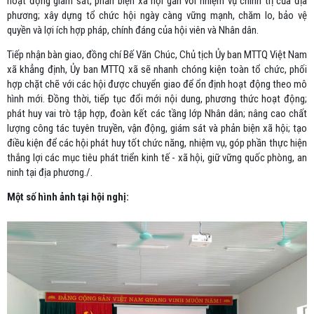
hoạt động giám sát, phản biện xã hội gắn với nhiệm vụ chính trị của địa
phương; xây dựng tổ chức hội ngày càng vững mạnh, chăm lo, bảo vệ
quyền và lợi ích hợp pháp, chính đáng của hội viên và Nhân dân.
Tiếp nhận bàn giao, đồng chí Bế Văn Chúc, Chủ tịch Ủy ban MTTQ Việt Nam
xã khẳng định, Ủy ban MTTQ xã sẽ nhanh chóng kiện toàn tổ chức, phối
hợp chặt chẽ với các hội được chuyển giao để ổn định hoạt động theo mô
hình mới. Đồng thời, tiếp tục đổi mới nội dung, phương thức hoạt động;
phát huy vai trò tập hợp, đoàn kết các tầng lớp Nhân dân; nâng cao chất
lượng công tác tuyên truyền, vận động, giám sát và phản biện xã hội; tạo
điều kiện để các hội phát huy tốt chức năng, nhiệm vụ, góp phần thực hiện
thắng lợi các mục tiêu phát triển kinh tế - xã hội, giữ vững quốc phòng, an
ninh tại địa phương./.
Một số hình ảnh tại hội nghị: