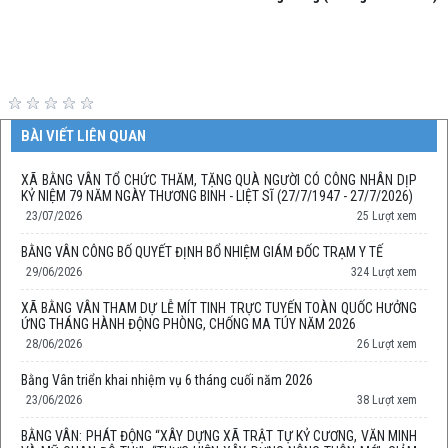
BÀI VIẾT LIÊN QUAN
XÃ BẰNG VÂN TỔ CHỨC THĂM, TẶNG QUÀ NGƯỜI CÓ CÔNG NHÂN DỊP
KỶ NIỆM 79 NĂM NGÀY THƯƠNG BINH - LIỆT SĨ (27/7/1947 - 27/7/2026)
23/07/2026
25 Lượt xem
BẰNG VÂN CÔNG BỐ QUYẾT ĐỊNH BỔ NHIỆM GIÁM ĐỐC TRẠM Y TẾ
29/06/2026
324 Lượt xem
XÃ BẰNG VÂN THAM DỰ LỄ MÍT TINH TRỰC TUYẾN TOÀN QUỐC HƯỞNG
ỨNG THÁNG HÀNH ĐỘNG PHÒNG, CHỐNG MA TÚY NĂM 2026
28/06/2026
26 Lượt xem
Bằng Vân triển khai nhiệm vụ 6 tháng cuối năm 2026
23/06/2026
38 Lượt xem
BẰNG VÂN: PHÁT ĐỘNG “XÂY DỰNG XÃ TRẬT TỰ KỶ CƯƠNG, VĂN MINH