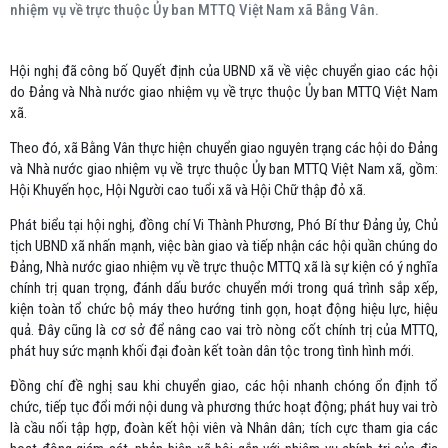
nhiệm vụ về trực thuộc Ủy ban MTTQ Việt Nam xã Bằng Vân.
Hội nghị đã công bố Quyết định của UBND xã về việc chuyển giao các hội
do Đảng và Nhà nước giao nhiệm vụ về trực thuộc Ủy ban MTTQ Việt Nam
xã.
Theo đó, xã Bằng Vân thực hiện chuyển giao nguyên trạng các hội do Đảng
và Nhà nước giao nhiệm vụ về trực thuộc Ủy ban MTTQ Việt Nam xã, gồm:
Hội Khuyến học, Hội Người cao tuổi xã và Hội Chữ thập đỏ xã.
Phát biểu tại hội nghị, đồng chí Vi Thành Phương, Phó Bí thư Đảng ủy, Chủ
tịch UBND xã nhấn mạnh, việc bàn giao và tiếp nhận các hội quần chúng do
Đảng, Nhà nước giao nhiệm vụ về trực thuộc MTTQ xã là sự kiện có ý nghĩa
chính trị quan trọng, đánh dấu bước chuyển mới trong quá trình sắp xếp,
kiện toàn tổ chức bộ máy theo hướng tinh gọn, hoạt động hiệu lực, hiệu
quả. Đây cũng là cơ sở để nâng cao vai trò nòng cốt chính trị của MTTQ,
phát huy sức mạnh khối đại đoàn kết toàn dân tộc trong tình hình mới.
Đồng chí đề nghị sau khi chuyển giao, các hội nhanh chóng ổn định tổ
chức, tiếp tục đổi mới nội dung và phương thức hoạt động; phát huy vai trò
là cầu nối tập hợp, đoàn kết hội viên và Nhân dân; tích cực tham gia các