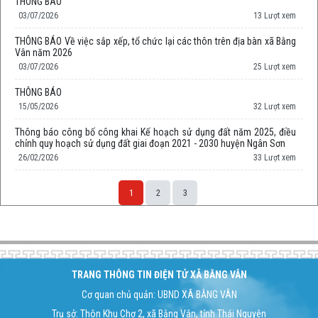
THÔNG BÁO
03/07/2026
13 Lượt xem
THÔNG BÁO Về việc sắp xếp, tổ chức lại các thôn trên địa bàn xã Bằng
Vân năm 2026
03/07/2026
25 Lượt xem
THÔNG BÁO
15/05/2026
32 Lượt xem
Thông báo công bố công khai Kế hoạch sử dụng đất năm 2025, điều
chỉnh quy hoạch sử dụng đất giai đoạn 2021 - 2030 huyện Ngân Sơn
26/02/2026
33 Lượt xem
1
2
3
Space;
TRANG THÔNG TIN ĐIỆN TỬ XÃ BẰNG VÂN
Cơ quan chủ quản: UBND XÃ BẰNG VÂN
Trụ sở: Thôn Khu Chợ 2, xã Bằng Vân, tỉnh Thái Nguyên