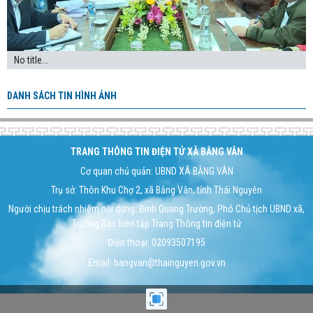
No title...
DANH SÁCH TIN HÌNH ẢNH
TRANG THÔNG TIN ĐIỆN TỬ XÃ BẰNG VÂN
Cơ quan chủ quản: UBND XÃ BẰNG VÂN
Trụ sở: Thôn Khu Chợ 2, xã Bằng Vân, tỉnh Thái Nguyên
Người chịu trách nhiệm nội dung: Đinh Quang Trường, Phó Chủ tịch UBND xã,
Trưởng Ban biên tập Trang Thông tin điện tử
Điện thoại: 02093507195
Email: bangvan@thainguyen.gov.vn