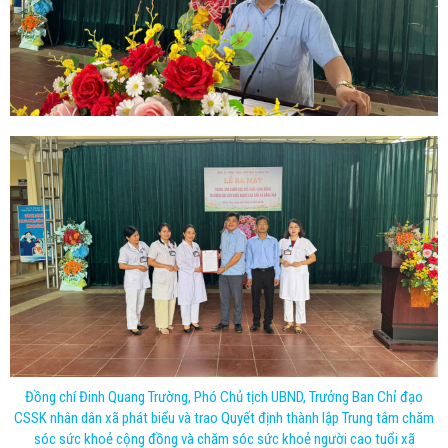
Đồng chí Đinh Quang Trường, Phó Chủ tịch UBND, Trưởng Ban Chỉ đạo
CSSK nhân dân xã phát biểu và trao Quyết định thành lập Trung tâm chăm
sóc sức khoẻ cộng đồng và chăm sóc sức khoẻ người cao tuổi xã