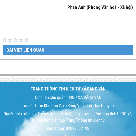
Phan Anh (Phòng Văn hoá - Xã hội)
BÀI VIẾT LIÊN QUAN
Space;
TRANG THÔNG TIN ĐIỆN TỬ XÃ BẰNG VÂN
Cơ quan chủ quản: UBND XÃ BẰNG VÂN
Trụ sở: Thôn Khu Chợ 2, xã Bằng Vân, tỉnh Thái Nguyên
Người chịu trách nhiệm nội dung: Đinh Quang Trường, Phó Chủ tịch UBND xã,
Trưởng Ban biên tập Trang Thông tin điện tử
Điện thoại: 02093507195