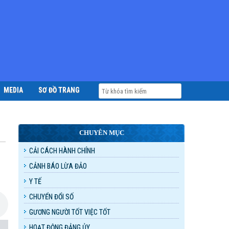
MEDIA
SƠ ĐỒ TRANG
CHUYÊN MỤC
CẢI CÁCH HÀNH CHÍNH
CẢNH BÁO LỪA ĐẢO
Y TẾ
CHUYỂN ĐỔI SỐ
GƯƠNG NGƯỜI TỐT VIỆC TỐT
HOẠT ĐỘNG ĐẢNG ỦY