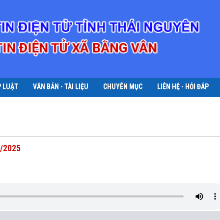
P LUẬT
VĂN BẢN - TÀI LIỆU
CHUYÊN MỤC
LIÊN HỆ - HỎI ĐÁP
4/2025