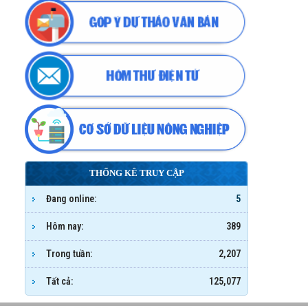
THỐNG KÊ TRUY CẬP
Đang online:
5
Hôm nay:
389
Trong tuần:
2,207
Tất cả:
125,077